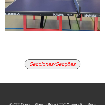
Secciones/Secções
© CTT Omega Bienne-Péry / TTC Omega Biel-Péry