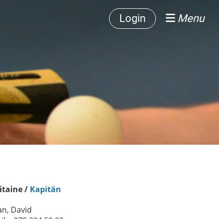
Login
Menu
itaine /
Kapitän
an, David