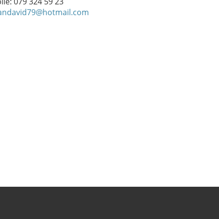
le: 079 324 59 23
andavid79@hotmail.com