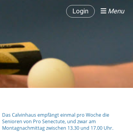
Login
Menu
Das Calvinhaus empfängt einmal pro Woche die
Senioren von Pro Senectute, und zwar am
Montagnachmittag zwischen 13.30 und 17.00 Uhr.