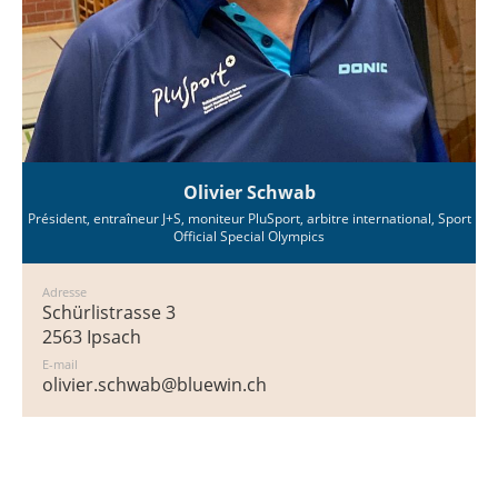
Olivier Schwab
Président, entraîneur J+S, moniteur PluSport, arbitre international, Sport
Official Special Olympics
Adresse
Schürlistrasse 3
2563 Ipsach
E-mail
olivier.schwab@bluewin.ch