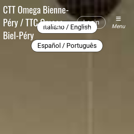
CTT Omega Bienne-
Péry / TTC Omega
Login
Menu
Italiano / English
Biel-Péry
Español / Português