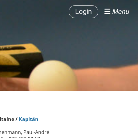
Login
Menu
itaine /
Kapitän
chenmann, Paul-André