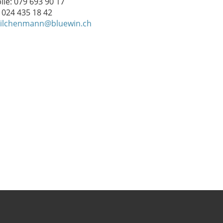
le: 079 693 90 17
: 024 435 18 42
kilchenmann@bluewin.ch