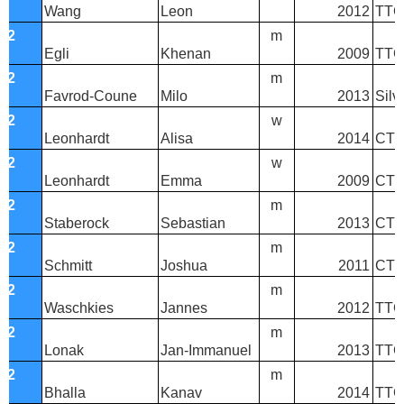
Wang
Leon
2012
TTC 
T2
m
Egli
Khenan
2009
TTC
T2
m
Favrod-Coune
Milo
2013
Silv
T2
w
Leonhardt
Alisa
2014
CTT
T2
w
Leonhardt
Emma
2009
CTT
T2
m
Staberock
Sebastian
2013
CTT 
T2
m
Schmitt
Joshua
2011
CTT
T2
m
Waschkies
Jannes
2012
TTC 
T2
m
Lonak
Jan-Immanuel
2013
TTC 
T2
m
Bhalla
Kanav
2014
TTC 