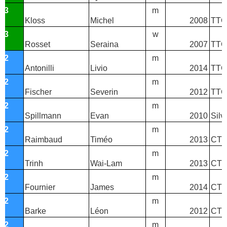
T3
m
Kloss
Michel
2008
TTC
T3
w
Rosset
Seraina
2007
TTC
T2
m
Antonilli
Livio
2014
TTC
T2
m
Fischer
Severin
2012
TTC 
T2
m
Spillmann
Evan
2010
Silv
T2
m
Raimbaud
Timéo
2013
CTT
T2
m
Trinh
Wai-Lam
2013
CTT
T2
m
Fournier
James
2014
CTT
T2
m
Barke
Léon
2012
CTT
T2
m