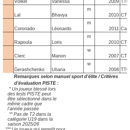
Völkel
Vanessa
2009
TTC
-
m
Lal
Bhavya
2010
CTT
-
m
Coronado
Léonardo
2011
Car
-
m
Rapoula
Loris
2010
CTT
-
w
Clerc
Manon
2007
CTT
-
w
Gerashchenko
Uliana
2008
TTC
Remarques selon manuel sport d'élite / Critères
d'évaluation PISTE :
* Un joueur blessé lors
des tests PISTE peut
être sélectionné dans le
même cadre que
l'année passée
** Pas de T2 dans la
catégorie U19 dans la
saison 2025/26
*** Un joueur qui remplit pour