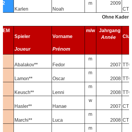
T2
m
2009
Karlen
Noah
CTT
Ohne Kader 
TEM
m/w
Jahrgang
Spieler
Vorname
Clu
Année
Joueur
Prénom
-
m
Abalakov**
Fedor
2007
TTC
-
m
Lamon**
Oscar
2008
TTC
-
m
Keusch**
Lenni
2008
TTC
-
w
Hasler**
Hanae
2007
CTT
-
m
Marchi**
Luca
2008
CTT
-
m