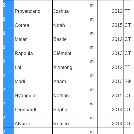
T2
m
Provenzano
Joshua
2012
TTC 
T2
m
Correa
Noah
2015
CTT
T2
m
Meier
Basile
2012
CTT
T2
m
Rapoula
Clément
2013
CTT
T2
m
Lai
Xiaotong
2012
TTC 
T2
m
Madi
Adam
2013
Silv
T2
m
Nyanguile
Nathan
2015
CTT
T2
w
Leonhardt
Sophie
2014
CTT
T2
m
Alvarez
Roméo
2014
CTT
T2
m