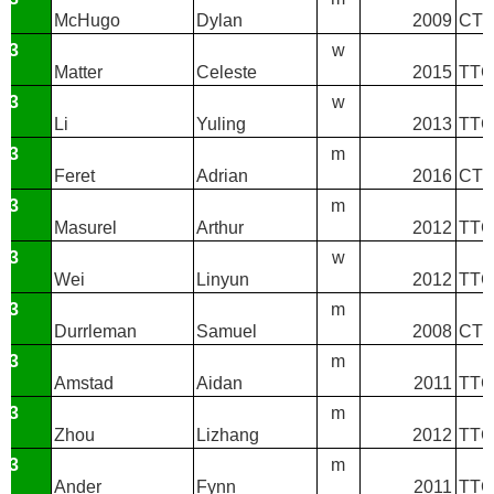
McHugo
Dylan
2009
CTT
T3
w
Matter
Celeste
2015
TTC
T3
w
Li
Yuling
2013
TTC
T3
m
Feret
Adrian
2016
CTT
T3
m
Masurel
Arthur
2012
TTC
T3
w
Wei
Linyun
2012
TTC 
T3
m
Durrleman
Samuel
2008
CTT
T3
m
Amstad
Aidan
2011
TTC
T3
m
Zhou
Lizhang
2012
TTC
T3
m
Ander
Fynn
2011
TTC