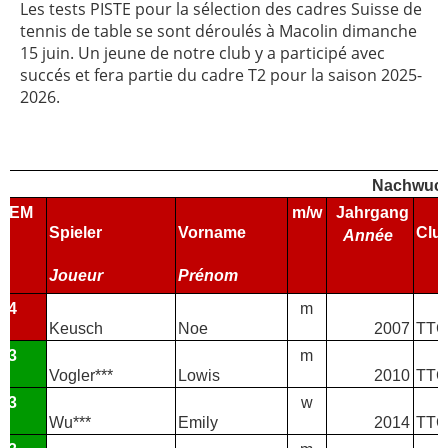
Les tests PISTE pour la sélection des cadres Suisse de
tennis de table se sont déroulés à Macolin dimanche
15 juin. Un jeune de notre club y a participé avec
succés et fera partie du cadre T2 pour la saison 2025-
2026.
Nachwuch
TEM
m/w
Jahrgang
Spieler
Vorname
Clu
Année
Joueur
Prénom
T4
m
Keusch
Noe
2007
TTC
T3
m
Vogler***
Lowis
2010
TTC
T3
w
Wu***
Emily
2014
TTC