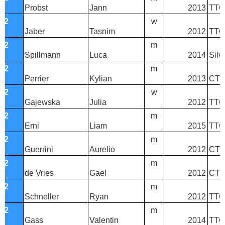
Probst
Jann
2013
TTC
T2
w
Jaber
Tasnim
2012
TTC
T2
m
Spillmann
Luca
2014
Silv
T2
m
Perrier
Kylian
2013
CTT 
T2
w
Gajewska
Julia
2012
TTC 
T2
m
Erni
Liam
2015
TTC
T2
m
Guerrini
Aurelio
2012
CTT
T2
m
de Vries
Gael
2012
CTT
T2
m
Schneller
Ryan
2012
TTC
T2
m
Gass
Valentin
2014
TTC 