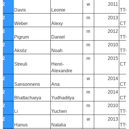
T2
w
2011
Davis
Leonie
TTC 
T2
m
2013
Weber
Alexy
CTT
T2
m
2012
Pigrum
Daniel
TTC
T2
m
2010
Aksöz
Noah
TTC
T2
m
2015
Streuli
Henri-
CTT
Alexandre
T2
w
2014
Sansonnens
Ana
CTT 
T2
m
2014
Bhattacharya
Yudhaditya
CTT
T2
m
2010
Li
Yuchen
TTC 
T2
w
2013
Hanus
Natalia
TTC 