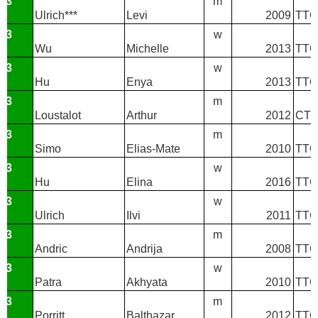
T3
m
Ulrich***
Levi
2009
TTC
T3
w
Wu
Michelle
2013
TTC
T3
w
Hu
Enya
2013
TTC 
T3
m
Loustalot
Arthur
2012
CTT
T3
m
Simo
Elias-Mate
2010
TTC
T3
w
Hu
Elina
2016
TTC 
T3
w
Ulrich
Ilvi
2011
TTC
T3
m
Andric
Andrija
2008
TTC
T3
w
Patra
Akhyata
2010
TTC
T3
m
Porritt
Balthazar
2012
TTC