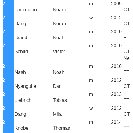
T2
m
2009
Lanzmann
Noam
CTT
T2
w
2012
Dang
Norah
CTT 
T2
m
2010
Brand
Noah
FT 1
T2
m
2010
Schild
Victor
CTT 
Neu
T2
m
2010
Nash
Noah
TTC
T2
m
2012
Nyanguile
Dan
CTT
T2
m
2013
Liebrich
Tobias
TTC
T2
w
2012
Dang
Mila
CTT 
T2
m
2014
Knobel
Thomas
TTC