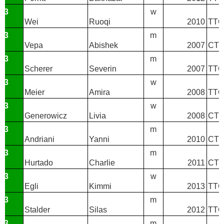
T3
w
Wei
Ruoqi
2010
TTC 
T3
m
Vepa
Abishek
2007
CTT
T3
m
Scherer
Severin
2007
TTC 
T3
w
Meier
Amira
2008
TTC
T3
w
Generowicz
Livia
2008
CTT
T3
m
Andriani
Yanni
2010
CTT
T3
m
Hurtado
Charlie
2011
CTT
T3
w
Egli
Kimmi
2013
TTC
T3
m
Stalder
Silas
2012
TTC
T3
m