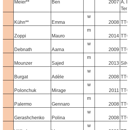
Meier**
Ben
2007
A. B
Tenn
-
w
Kühn**
Emma
2008
TTC 
-
m
Zoppi
Mauro
2014
TTC
-
w
Debnath
Aarna
2009
TTC
-
m
Mounzer
Sajed
2013
Silv
-
w
Burgat
Adèle
2008
TTC 
-
w
Polonchuk
Mirage
2011
TTC
-
m
Palermo
Gennaro
2008
TTC
-
w
Gerashchenko
Polina
2008
TTC
-
w